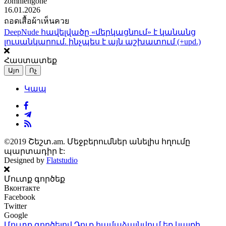
zomhlengone
16.01.2026
ถอดเสื้อผ้าเห็นควย
DeepNude հավելվածը «մերկացնում» է կանանց
լուսանկարում. ինչպես է այն աշխատում (+upd.)
Հաստատեք
Այո
Ոչ
Կապ
©2019 Շեշտ.am. Մեջբերումներ անելիս հղումը
պարտադիր է:
Designed by
Flatstudio
Մուտք գործեք
Вконтакте
Facebook
Twitter
Google
Մուտք գործելով Դուք համաձայնվում եք կայքի