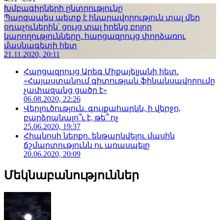
Խմբագիրների ընտրությունը
Պարզապես պետք է հնարավորություն տալ մեր
օդաչուներին՝ ցույց տալ իրենց բոլոր
կարողությունները. հարցազրույց փորձառու
մասնագետի հետ
21.11.2020, 20:11
Հարցազրույց Արեգ Միքայելյանի հետ.
«Հայաստանում գիտության ֆինանսավորումը
չափազանց ցածր է»
06.08.2020, 22:26
Վերլուծություն. գույքահարկն, ի վերջո,
բարձրանալո՞ւ է, թե՞ ոչ
25.06.2020, 19:37
Հիպնոսի ներքո. ենթարկվելու մասին
ճշմարտությունն ու առասպելը
20.06.2020, 20:09
Մեկնաբանություններ