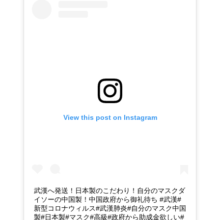
View this post on Instagram
武漢へ発送！日本製のこだわり！自分のマスクダ
イソーの中国製！中国政府から御礼待ち #武漢#
新型コロナウィルス#武漢肺炎#自分のマスク中国
製#日本製#マスク#高級#政府から助成金欲しい#