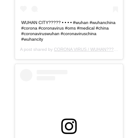
WUHAN CITY????? • • • • #wuhan #wuhanchina
#corona #coronavirus #oms #medical #china
#coronaviruswuhan #coronaviruschina
#wuhancity
A post shared by
CORONA VIRUS / WUHAN??‍???
(@corona