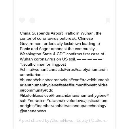
China Suspends Airport Traffic in Wuhan, the
center of coronavirus outbreak. Chinese
Government orders city lockdown leading to
Panic and Anger amongst the community…
Washington State & CDC confirms first case of
Wuhan coronavirus on US soil. — — — — —
?:southchinamorningpost
#china#wuhan#cnn#cdc#virus#safety#human#h
umanitarian —
#human#china#coronavirus#cnn#travel#humanit
arian#humanhygiene#safe#human#love#childre
n#community#cdc
#likeforlikes#love#humanitarian#humanhygiene#
safe#noracism#racism#loveforlove#justice#hum
anrights#together#nohate#standup#technology
@athenenews
A post shared by
AtheneNews : Equity
(@athenenews) on
J