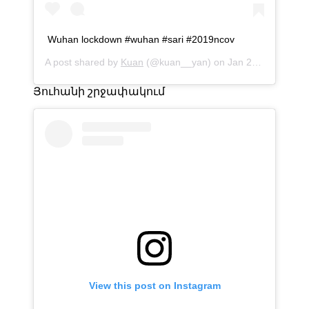
Wuhan lockdown #wuhan #sari #2019ncov
A post shared by
Kuan
(@kuan__yan) on
Jan 22, 2020 at 10:39pm PST
Յուհանի շրջափակում
View this post on Instagram