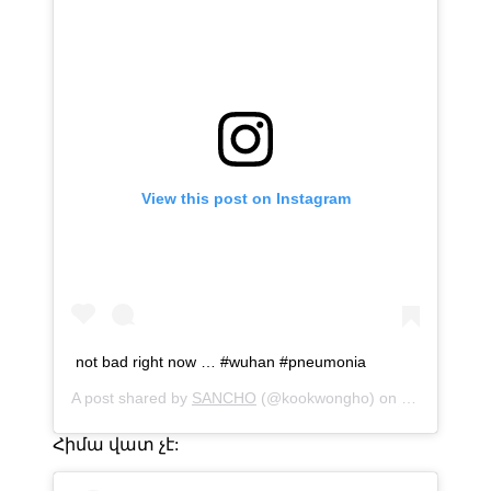
View this post on Instagram
not bad right now … #wuhan #pneumonia
A post shared by
SANCHO
(@kookwongho) on
Jan 22, 202
Հիմա վատ չէ: