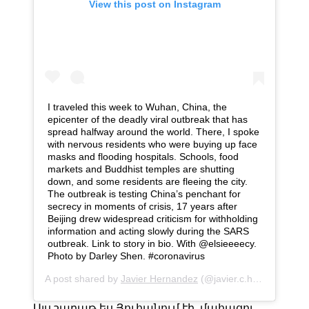
View this post on Instagram
I traveled this week to Wuhan, China, the
epicenter of the deadly viral outbreak that has
spread halfway around the world. There, I spoke
with nervous residents who were buying up face
masks and flooding hospitals. Schools, food
markets and Buddhist temples are shutting
down, and some residents are fleeing the city.
The outbreak is testing China’s penchant for
secrecy in moments of crisis, 17 years after
Beijing drew widespread criticism for withholding
information and acting slowly during the SARS
outbreak. Link to story in bio. With @elsieeeecy.
Photo by Darley Shen. #coronavirus
A post shared by
Javier Hernandez
(@javier.c.hernandez) on
Այս շաբաթ ես Յուհանում էի. մահացու