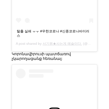
탈출 실패 ㅜㅜ #우한코로나 #신종코로나바이러
스
A post shared by
서기원★사는게 예술이다.
(@wally_seokiwon) on
Կորոնավիրուսի պատճառով
չկարողացանք հեռանալ: