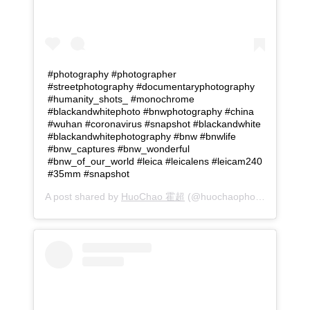
#photography #photographer
#streetphotography #documentaryphotography
#humanity_shots_ #monochrome
#blackandwhitephoto #bnwphotography #china
#wuhan #coronavirus #snapshot #blackandwhite
#blackandwhitephotography #bnw #bnwlife
#bnw_captures #bnw_wonderful
#bnw_of_our_world #leica #leicalens #leicam240
#35mm #snapshot​
A post shared by
HuoChao 霍超
(@huochaophoto) on
Jan 2