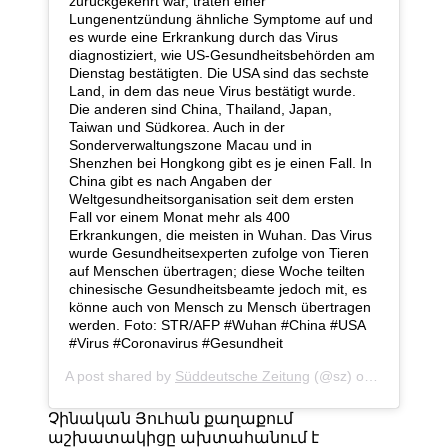
zurückgekehrt war, traten einer
Lungenentzündung ähnliche Symptome auf und
es wurde eine Erkrankung durch das Virus
diagnostiziert, wie US-Gesundheitsbehörden am
Dienstag bestätigten. Die USA sind das sechste
Land, in dem das neue Virus bestätigt wurde.
Die anderen sind China, Thailand, Japan,
Taiwan und Südkorea. Auch in der
Sonderverwaltungszone Macau und in
Shenzhen bei Hongkong gibt es je einen Fall. In
China gibt es nach Angaben der
Weltgesundheitsorganisation seit dem ersten
Fall vor einem Monat mehr als 400
Erkrankungen, die meisten in Wuhan. Das Virus
wurde Gesundheitsexperten zufolge von Tieren
auf Menschen übertragen; diese Woche teilten
chinesische Gesundheitsbeamte jedoch mit, es
könne auch von Mensch zu Mensch übertragen
werden. Foto: STR/AFP #Wuhan #China #USA
#Virus #Coronavirus #Gesundheit
A post shared by
Süddeutsche Zeitung
(@sz) on
Jan 22, 20
Չինական Յուհան քաղաքում
աշխատակիցը ախտահանում է