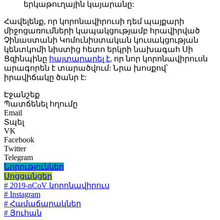
երկաթուղային կայարանը:
Հավելենք, որ կորոնավիրուսի դեմ պայքարի
միջոցառումների կապակցությամբ հրավիրված
Չինաստանի Կոմունիստական կուսակցության
կենտկոմի նիստից հետո երկրի նախագահ Սի
Ցզինպինը
հայտարարել է
, որ նոր կորոնավիրուսն
արագորեն է տարածվում: Նրա խոսքով՝
իրավիճակը ծանր է:
Էջանշեք
Պատճենել հղումը
Email
Տպել
VK
Facebook
Twitter
Telegram
Նորություններ
Սոցցանցեր
# 2019-nCoV կորոնավիրուս
# Instagram
# Համաճարակներ
# Յուհան