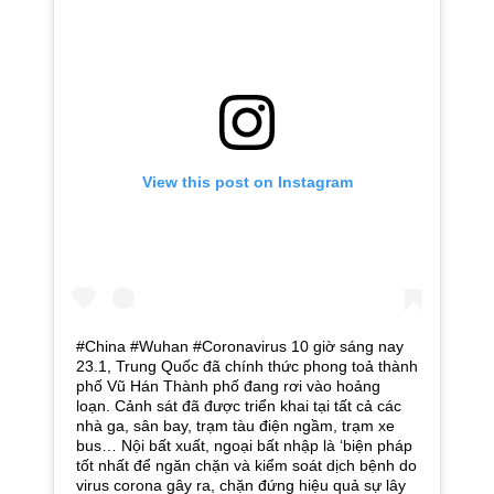
View this post on Instagram
#China #Wuhan #Coronavirus 10 giờ sáng nay
23.1, Trung Quốc đã chính thức phong toả thành
phố Vũ Hán Thành phố đang rơi vào hoảng
loạn. Cảnh sát đã được triển khai tại tất cả các
nhà ga, sân bay, trạm tàu điện ngầm, trạm xe
bus… Nội bất xuất, ngoại bất nhập là ‘biện pháp
tốt nhất để ngăn chặn và kiểm soát dịch bệnh do
virus corona gây ra, chặn đứng hiệu quả sự lây