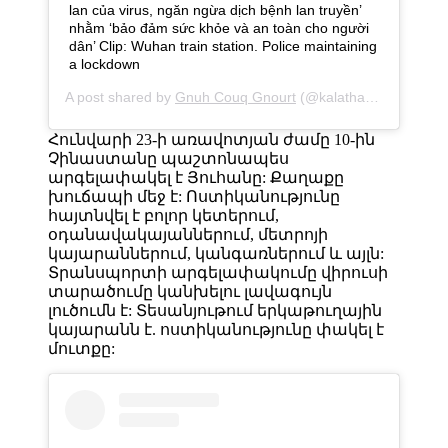
lan của virus, ngăn ngừa dịch bệnh lan truyền’
nhằm ‘bảo đảm sức khỏe và an toàn cho người
dân’ Clip: Wuhan train station. Police maintaining
a lockdown
A post shared by
Gnuh Couq Gnourt
(@kalathau) on
Jan 22
Հունվարի 23-ի առավոտյան ժամը 10-ին
Չինաստանը պաշտոնապես
արգելափակել է Յուհանը: Քաղաքը
խուճապի մեջ է: Ոստիկանությունը
հայտնվել է բոլոր կետերում,
օդանավակայաններում, մետրոյի
կայարաններում, կանգառներում և այլն:
Տրանսպորտի արգելափակումը վիրուսի
տարածումը կանխելու լավագույն
լուծումն է: Տեսանյութում երկաթուղային
կայարանն է. ոստիկանությունը փակել է
մուտքը: