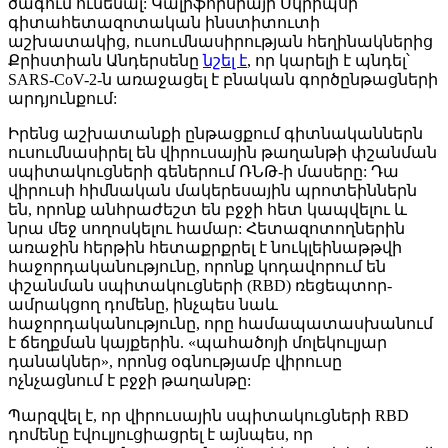
ծագում ունենալ: Կալիֆորնիայի Սկրիպսի
գիտահետազոտական ինստիտուտի
աշխատակից, ուսումնասիրության հեղինակներից
Քրիստիան Անդերսենը
նշել է
, որ կարելի է պնդել՝
SARS-CoV-2-ն առաջացել է բնական գործընթացների
արդյունքում:
Իրենց աշխատանքի ընթացքում գիտնականներն
ուսումնասիրել են վիրուսային թաղանթի փշանման
սպիտակուցների գեներում ՌՆԹ-ի մասերը: Դա
վիրուսի հիմնական մակերեսային պրոտեիններն
են, որոնք անհրաժեշտ են բջջի հետ կապվելու և
նրա մեջ սողոսկելու համար: Հետազոտողներին
առաջին հերթին հետաքրքրել է նուկլեինաթթվի
հաջորդականությունը, որոնք կոդավորում են
փշանման սպիտակուցների (RBD) ռեցեպտոր-
ամրակցող դոմենը, ինչպես նաև
հաջորդականությունը, որը համապատասխանում
է ճեղքման կայքերին. «պահածոյի մոլեկուլյար
դանակներ», որոնց օգնությամբ վիրուսը
ոչնչացնում է բջջի թաղանթը:
Պարզվել է, որ վիրուսային սպիտակուցների RBD
դոմենը էվուլյուցիացրել է այնպես, որ