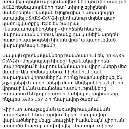
առավելագույնս արդյունավետ կերպով փոխազդվի
ACE2 ռեցեպտորների հետ` տիրոջ բջիջների
մակերեսին: Բնական էվոլյուցիայի ապացույցը
ստացվել է SARS-CoV-2-ի ընդհանուր մոլեկուլյար
կառուցվածքից: Եթե ենթադրյալ
«կենսաահաբեկիչները» փորձեին հնարել
մարդասպան վիրուս, նրանք դա կանեին արդեն
հայտնի պաթոգենի հիման վրա՝ ապացուցված
վարակունակությամբ:
Սակայն գիտնականները հաստատում են, որ SARS-
CoV-2-ի «մոլեկուլյար հիմքը» նշանակալիորեն
տարբերվում է մարդու նմանատիպ վիրուսների մեծ
մասից: Այն հիմնականում հիշեցնում է այն
հարազատ վիրուսներին, որոնք հայտնաբերվել են
չղջիկների և սողունների մոտ: Անդերսենը նշել է, որ
վիրուսի նման առանձնահատկությունները
բացառում են լաբորատոր մանիպուլյացիաները,
ինչպես SARS-CoV-2-ի հնարավոր ծագում:
Վիրուսի առաջացման առավել հավանական
տարբերակ է համարվում երկու հնարավոր
վարկածներից մեկը: Առաջինի համաձայն` վիրուսն
աստիճանաբար փոփոխվել է նախորդ տիրոջ