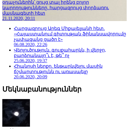
օդաչուներին՝ ցույց տալ իրենց բոլոր
կարողությունները. հարցազրույց փորձառու
մասնագետի հետ
21.11.2020, 20:11
Հարցազրույց Արեգ Միքայելյանի հետ.
«Հայաստանում գիտության ֆինանսավորումը
չափազանց ցածր է»
06.08.2020, 22:26
Վերլուծություն. գույքահարկն, ի վերջո,
բարձրանալո՞ւ է, թե՞ ոչ
25.06.2020, 19:37
Հիպնոսի ներքո. ենթարկվելու մասին
ճշմարտությունն ու առասպելը
20.06.2020, 20:09
Մեկնաբանություններ