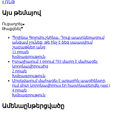
# ՌՆԹ
Այս թեմայով
Ուցադրել
Թաքցնել
Պոլինա Գոլովուշկինա. Դուք պատկերացում
անգամ չունեք, թե ինչ է ձեզ սպասվում
շաբաթներ անց
11 րոպե
Խմբագրություն
Իտալիայում 1 օրում 793 մարդ է մահացել
կորոնավիրուսից
2 րոպե
Խմբագրություն
Մոսկվայում մահացել է առաջին պացիենտը,
ում մոտ կորոնավիրուս էր հայտնաբերվել (upd.)
4 րոպե
Խմբագրություն
Ամենաընթերցվածը