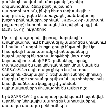
(ամենայն հավանականությամբ՝ չղջիկի)
օրգանիզմում՝ ձեռք բերելով բարձր
պաթոգենություն, ինչից հետո փոխանցվել է
մարդուն: Այդպես են առաջացել նաև նախորդ
խոշոր բռնկումները, օրինակ՝ SARS-CoV-ը (ատիպիկ
թոքաբորբ) մարդիկ ստացել են վիվերներից, իսկ
MERS-CoV-ը՝ ուղտերից:
Մյուս դիպաշարով` վիրուսը մարդկային
պոպուլյացիայում է հայտնել ոչ պաթոգեն վիճակում
և նրանում արդեն էվոլյուցիայի ենթարկվել: Այդ
հիպոթեզի հաստատումը գիտնականները
հայտնաբերել են թեփամորթների մոտ. որոշ
կորոնավիրուսների RBD-դոմենները, որոնք
տարածվում են այդ կենդանիների մոտ, նման են
SARS-CoV-2-ի սպիտակուցների նույնատիպ
մասերին: Հնարավոր է՝ թեփամորթներից վիրուսը
մարդկանց է փոխանցվել միջանկյալ տերերից, իսկ
նրա վերաձևման կայքերը փշանման
սպիտակուցները մուտացրել են ավելի ուշ:
Եթե SARS-CoV-2-ը մարդու օրգանիզմում հայտնվել է
արդեն իր ներկայիս պաթոգեն կառուցվածքով,
ապա դա ապագա բռնկումների