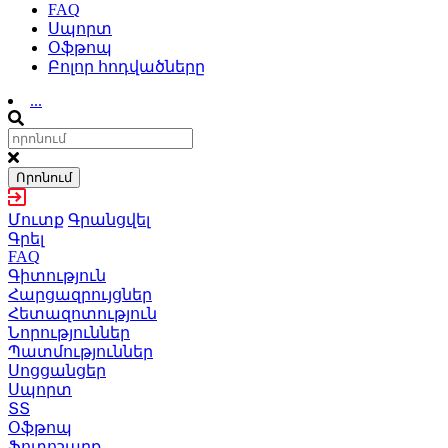
FAQ
Սպորտ
Օֆթոպ
Բոլոր հոդվածները
...
Որոնում
Մուտք
Գրանցվել
Գրել
FAQ
Գիտություն
Հարցազրույցներ
Հետազոտություն
Նորություններ
Պատմություններ
Սոցցանցեր
Սպորտ
ՏՏ
Օֆթոպ
Ֆոտոշարք