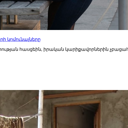
րի կոմունալները
րության հասցեին, իրական կարիքավորներին չբացահ