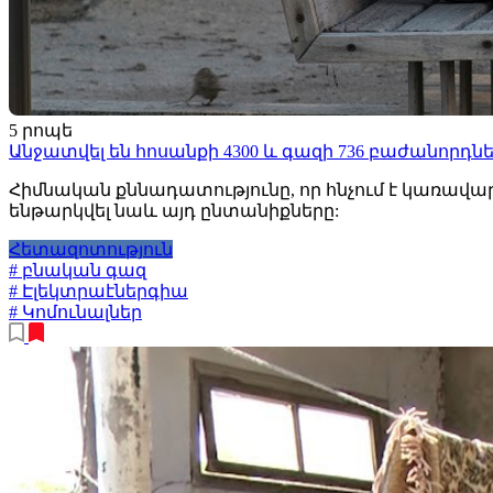
5 րոպե
Անջատվել են հոսանքի 4300 և գազի 736 բաժանորդնե
Հիմնական քննադատությունը, որ հնչում է կառավա
ենթարկվել նաև այդ ընտանիքները:
Հետազոտություն
# բնական գազ
# Էլեկտրաէներգիա
# Կոմունալներ