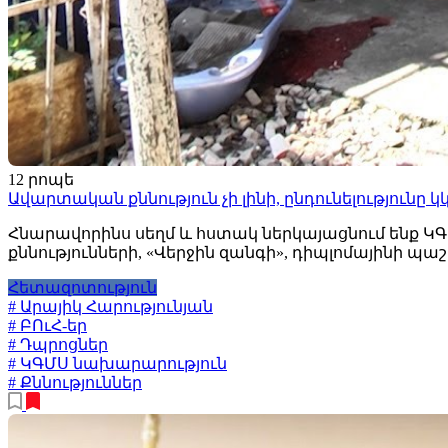
12 րոպե
Ավարտական քննություն չի լինի, ընդունելություն
Հնարավորինս սեղմ և հստակ ներկայացնում ենք Կ
քննությունների, «Վերջին զանգի», դիպլոմայինի պ
Հետազոտություն
# Արայիկ Հարությունյան
# ԲՈւՀ-եր
# Դպրոցներ
# ԿԳՄՍ նախարարություն
# Քննություններ