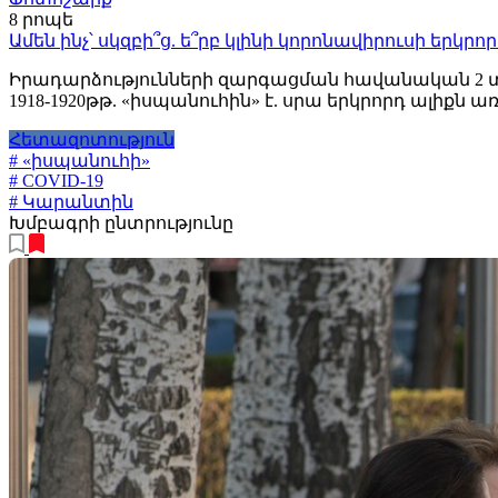
8 րոպե
Ամեն ինչ՝ սկզբի՞ց. ե՞րբ կլինի կորոնավիրուսի երկր
Իրադարձությունների զարգացման հավանական 2 տ
1918-1920թթ. «իսպանուհին» է. սրա երկրորդ ալիքն 
Հետազոտություն
# «իսպանուհի»
# COVID-19
# Կարանտին
Խմբագրի ընտրությունը